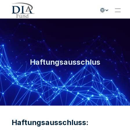
Select Language
Home
Unser Investmentansatz
Wachstumspartner werden
Unser Team
Haftungsausschlus
DIA Invest
Select Language
Kontakt
German
Haftungsausschluss: